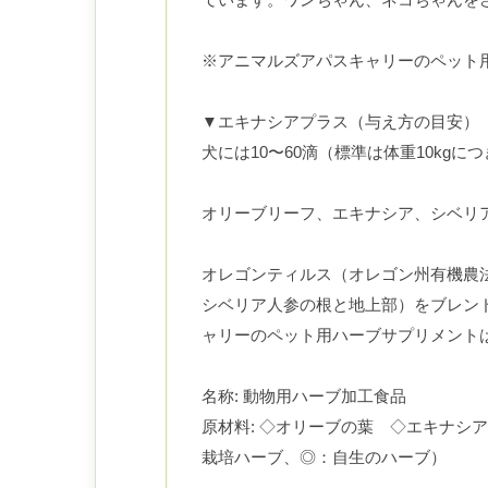
※アニマルズアパスキャリーのペット
▼エキナシアプラス（与え方の目安）
犬には10〜60滴（標準は体重10kg
オリーブリーフ、エキナシア、シベリ
オレゴンティルス（オレゴン州有機農
シベリア人参の根と地上部）をブレン
ャリーのペット用ハーブサプリメント
名称: 動物用ハーブ加工食品
原材料: ◇オリーブの葉 ◇エキナ
栽培ハーブ、◎：自生のハーブ）