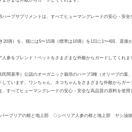
用ハーブサプリメントは、すべてヒューマングレードの安心・安全
につき20滴）を、猫には5〜15滴（標準は10滴）を1日に1〜4回、
ア人参をブレンド！ペットをさまざまな外敵からガードしてくれま
法民間基準）公認のオーガニック栽培のハーブ3種（オリーブの葉
ドしています。ワンちゃん、ネコちゃんをさまざまな外敵からガー
は、すべてヒューマングレードの安心・安全な高品質の原料を使用
シアパープリアの根と地上部 ◇シベリア人参の根と地上部 ヤシ油