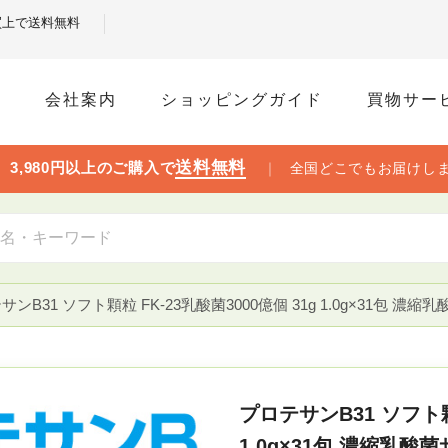
お買上で送料無料
ム
会社案内
ショッピングガイド
買物サー
送料無料

3,980円以上のご購入で
｜
全国どこでもお届けし
サンB31 ソフト顆粒 FK-23乳酸菌3000億個 31g 1.0g×31包 
プロテサンB31 ソフト顆粒
1.0g×31包 濃縮乳