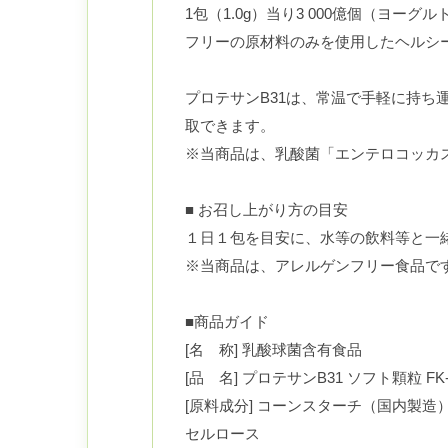
1包（1.0g）当り3 000億個（ヨ
フリーの原材料のみを使用したヘルシ
プロテサンB31は、常温で手軽に持
取できます。
※当商品は、乳酸菌「エンテロコッカス
■ お召し上がり方の目安
１日１包を目安に、水等の飲料等と一
※当商品は、アレルゲンフリー食品で
■商品ガイド
[名 称] 乳酸球菌含有食品
[品 名] プロテサンB31 ソフト顆粒 FK
[原料成分] コーンスターチ（国内製
セルロース