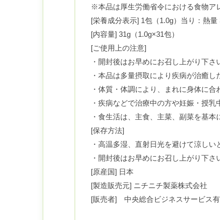
※本品は厚生労働省令における食物ア
[栄養成分表示] 1包（1.0g）当り：熱量 3.
[内容量] 31g（1.0g×31包）
[ご使用上の注意]
・開封後はお早めにお召し上がり下さ
・本品は多量摂取により疾病が治癒し
・体質・体調により、まれに身体に合
・疾病などで治療中の方や妊娠・授乳
・食生活は、主食、主菜、副菜を基本
[保存方法]
・高温多湿、直射日光を避けて涼しい
・開封後はお早めにお召し上がり下さ
[原産国] 日本
[製造販売元] ニチニチ製薬株式会社
[販売者] 中央総合ビジネスサービス