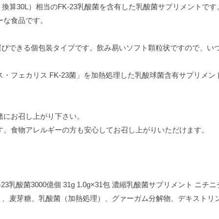
ーグルト換算30L）相当のFK-23乳酸菌を含有した乳酸菌サプリメント
ーな食品です。
ち運びできる個包装タイプです。飲み易いソフト顆粒状ですので、い
・フェカリス FK-23菌」を加熱処理した乳酸球菌含有サプリメン
緒にお召し上がり下さい。
す。食物アレルギーの方も安心してお召し上がりいただけます。
-23乳酸菌3000億個 31g 1.0g×31包 濃縮乳酸菌サプリメント ニチ
造）、麦芽糖、乳酸菌（加熱処理）、グァーガム分解物、デキストリ