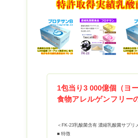
1包当り3 000億個（
食物アレルゲンフリー
＜FK-23乳酸菌含有 濃縮乳酸菌サプリ
■ 特徴