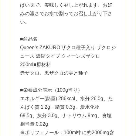
ぱい味で、美味しく召し上がれます。お好
みの濃さでお水で割ってお召し上がり下さ
い。
■商品名
Queen’s ZAKURO ザクロ種子入り ザクロジ
ュース 濃縮タイプ クィーンズザクロ
200ml■原材料
赤ザクロ、黒ザクロの実と種子
■栄養成分表示（100g当り）
エネルギー(熱量) 286kcal、水分 26.0g、た
んぱく質 1.2g、脂質 0.3g、炭水化物
69.5g、灰分 3.0g、ナトリウム 9mg、食塩
相当量 0.02g
※ポリフェノール：100ml中に約2000mg含